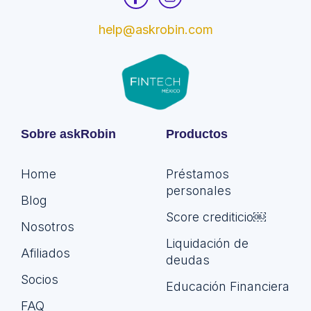
help@askrobin.com
Sobre askRobin
Productos
Home
Préstamos
personales
Blog
Score crediticio￼
Nosotros
Liquidación de
Afiliados
deudas
Socios
Educación Financiera
FAQ