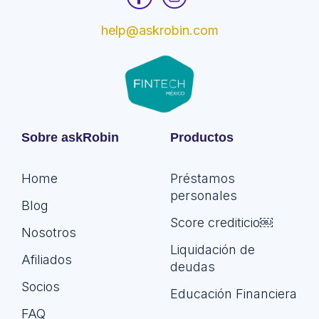
help@askrobin.com
Sobre askRobin
Productos
Home
Préstamos
personales
Blog
Score crediticio￼
Nosotros
Liquidación de
Afiliados
deudas
Socios
Educación Financiera
FAQ