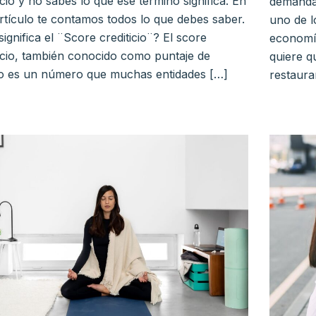
icio y no sabes lo que ese término significa. En
demanda 
artículo te contamos todos lo que debes saber.
uno de l
ignifica el ¨Score crediticio¨? El score
economía
ticio, también conocido como puntaje de
quiere q
to es un número que muchas entidades […]
restauran