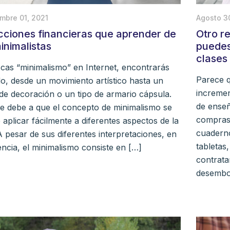
Agosto 3
mbre 01, 2021
Otro r
cciones financieras que aprender de
puedes
inimalistas
clases 
scas “minimalismo” en Internet, encontrarás
Parece q
do, desde un movimiento artístico hasta un
incremen
 de decoración o un tipo de armario cápsula.
de enseñ
se debe a que el concepto de minimalismo se
compras 
aplicar fácilmente a diferentes aspectos de la
cuaderno
A pesar de sus diferentes interpretaciones, en
tabletas
ncia, el minimalismo consiste en […]
contrata
desembol