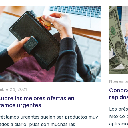
Noviembr
mbre 24, 2021
Conoce
rápido
ubre las mejores ofertas en
tamos urgentes
Los prés
México 
réstamos urgentes suelen ser productos muy
aplicaci
tados a diario, pues son muchas las