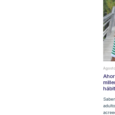
Agosto
Ahorr
mill
hábit
Sabem
adulto
acree