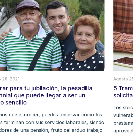
 28, 2021
Agosto 2
ar para tu jubilación, la pesadilla
5 Tram
ennial que puede llegar a ser un
solici
o sencillo
Los solic
os que al crecer, puedes observar cómo los
vulnerab
s terminan con sus servicios laborales, siendo
préstam
dores de una pensión, fruto del arduo trabajo
aprovech