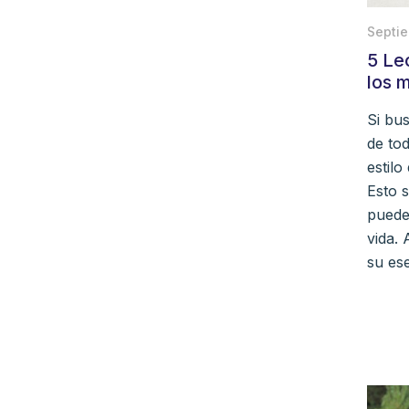
Septie
5 Le
los m
Si bu
de to
estilo
Esto 
puede 
vida. 
su ese