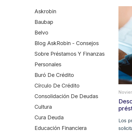
Askrobin
Baubap
Belvo
Blog AskRobin - Consejos
Sobre Préstamos Y Finanzas
Personales
Buró De Crédito
Círculo De Crédito
Novie
Consolidación De Deudas
Desc
Cultura
prés
Cura Deuda
Los p
Educación Financiera
solici