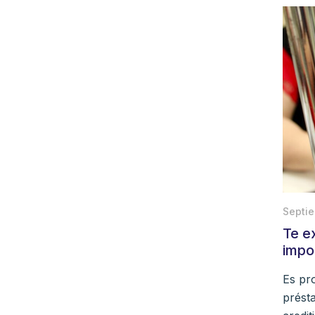
Septie
Te e
impo
Es pr
prést