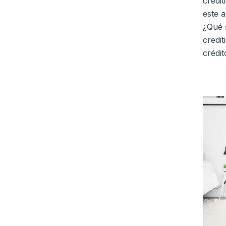
credit
este 
¿Qué s
credi
crédi