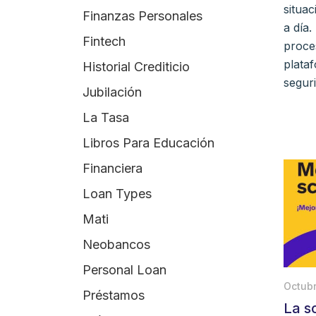
situa
Finanzas Personales
a día
Fintech
proce
plataf
Historial Crediticio
segur
Jubilación
La Tasa
Libros Para Educación
Financiera
Loan Types
Mati
Neobancos
Personal Loan
Octubr
Préstamos
La s