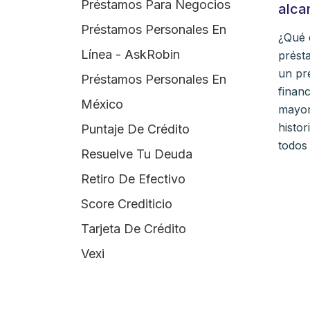
Préstamos Para Negocios
alca
Préstamos Personales En
¿Qué e
Línea - AskRobin
prést
un pr
Préstamos Personales En
financ
México
mayor
histor
Puntaje De Crédito
todos
Resuelve Tu Deuda
Retiro De Efectivo
Score Crediticio
Tarjeta De Crédito
Vexi