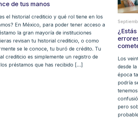
nce de tus manos
s el historial crediticio y qué rol tiene en los
Septiemb
amos? En México, para poder tener acceso a
¿Estás 
éstamo la gran mayoría de instituciones
errore
ieras revisan tu historial crediticio, o como
comete
mente se le conoce, tu buró de crédito. Tu
ial crediticio es simplemente un registro de
Los vein
 los préstamos que has recibido […]
desde la
época ta
podría s
tenemos a
confusió
pero sob
probable