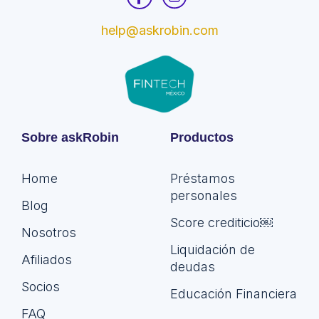
help@askrobin.com
Sobre askRobin
Productos
Home
Préstamos
personales
Blog
Score crediticio￼
Nosotros
Liquidación de
Afiliados
deudas
Socios
Educación Financiera
FAQ