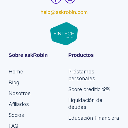
help@askrobin.com
Sobre askRobin
Productos
Home
Préstamos
personales
Blog
Score crediticio￼
Nosotros
Liquidación de
Afiliados
deudas
Socios
Educación Financiera
FAQ