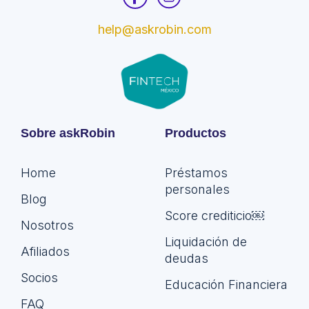
help@askrobin.com
Sobre askRobin
Productos
Home
Préstamos
personales
Blog
Score crediticio￼
Nosotros
Liquidación de
Afiliados
deudas
Socios
Educación Financiera
FAQ